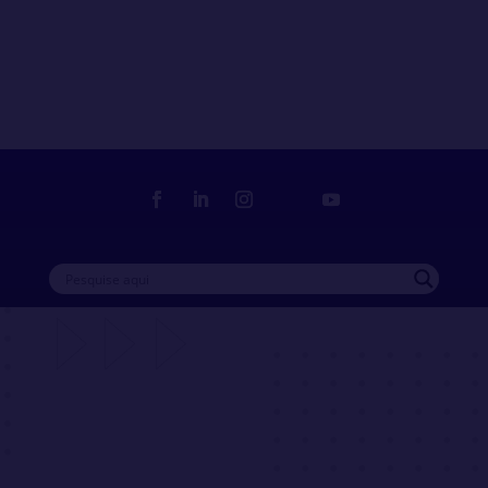
Loja
Delegado Sindical
Filia-se