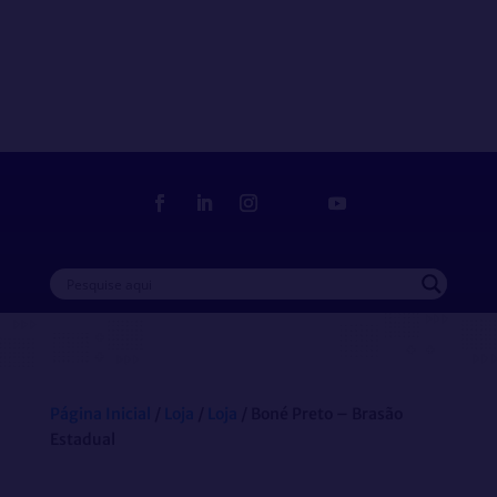
Loja
Delegado Sindical
Filia-se
Página Inicial
/
Loja
/
Loja
/ Boné Preto – Brasão
Estadual