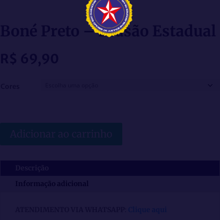
Boné Preto – Brasão Estadual
R$
69,90
Cores
Adicionar ao carrinho
Descrição
Informação adicional
ATENDIMENTO VIA WHATSAPP
:
Clique aqui