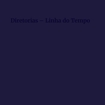
Diretorias – Linha do Tempo
2002
Fundação do SINDOJUS/MG, com a
eleição da 1ª Diretoria, presidida por
Cláudio M. de Abreu.
2005 a 2011