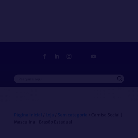
Loja
Delegado Sindical
Filia-se
Página Inicial
/
Loja
/
Sem categoria
/ Camisa Social |
Masculina | Brasão Estadual