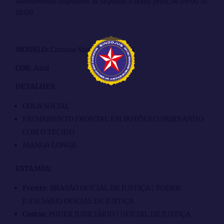
Atendimento disponível de segunda a sexta-feira, de 09:00 às
18:00.
MODELO:
Camisa Social Masculina
COR
: Azul
DETALHES
:
GOLA SOCIAL
FECHAMENTO FRONTAL EM BOTÕES COMBINANDO
COM O TECIDO
MANGA LONGA
ESTAMPA
:
Frente
: BRASÃO OFICIAL DE JUSTIÇA | PODER
JUDICIÁRIO OFICIAL DE JUSTIÇA
Costas
: PODER JUDICIÁRIO | OFICIAL DE JUSTIÇA