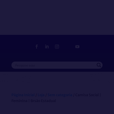
Loja
Delegado Sindical
Filia-se
Página Inicial
/
Loja
/
Sem categoria
/ Camisa Social |
Feminina | Brsão Estadual