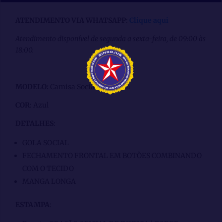
ATENDIMENTO VIA WHATSAPP
:
Clique aqui
Atendimento disponível de segunda a sexta-feira, de 09:00 às
18:00.
MODELO:
Camisa Social Feminina
COR
: Azul
DETALHES
:
GOLA SOCIAL
FECHAMENTO FRONTAL EM BOTÕES COMBINANDO
COM O TECIDO
MANGA LONGA
ESTAMPA
: