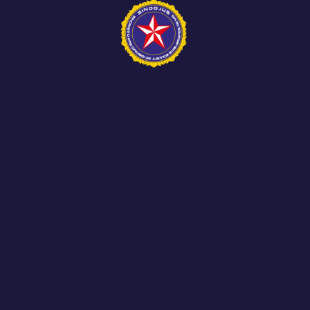
Representantes do SINDOJUS MG, do SINJUS-
MG e do SERJUSMIG participaram, nesta terça-
feira, 2 de...