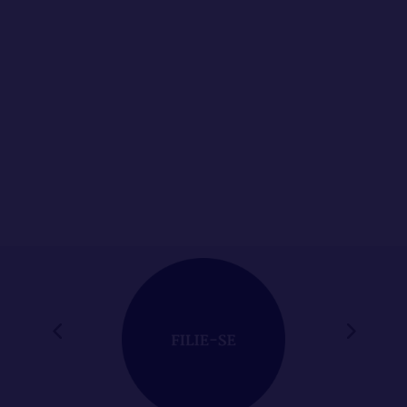
O Sindicato dos Oficiais de Justiça do Estado de
Minas Gerais (SINDOJUS MG) convoca os
Oficiais e...