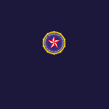
O Sindicato dos Oficiais de Justiça do Estado
de Minas Gerais, SINDOJUS MG, realizou, no...