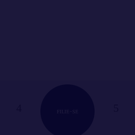
O Tribunal de Justiça de Minas Gerais (TJMG)
implantará, a partir do dia 27 de abril, um
novo...