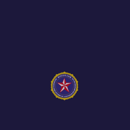
O Tribunal de Justiça de Minas Gerais (TJMG)
publicou, na sexta-feira (12), no Diário do...