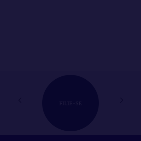
O Tribunal de Justiça de Minas Gerais (TJMG)
implantará, a partir do dia 27 de abril, um
novo...