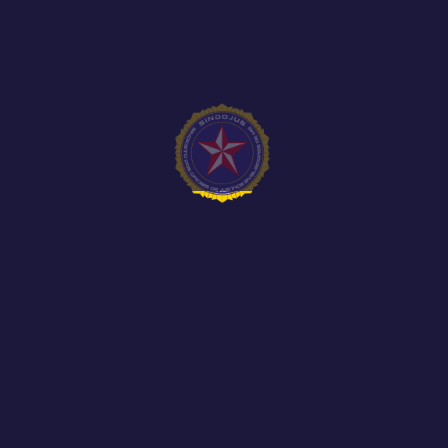
Representantes do SINDOJUS MG, do SINJUS-
MG e do SERJUSMIG participaram, nesta terça-
feira, 2 de...