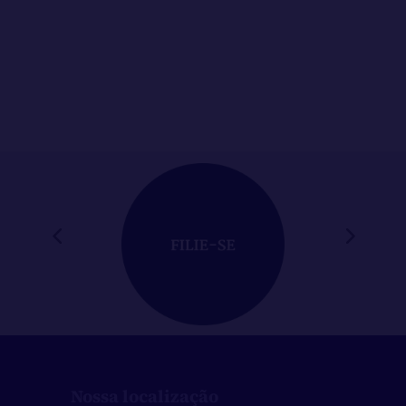
O Tribunal de Justiça de Minas Gerais (TJMG)
implantará, a partir do dia 27 de abril, um
novo...
Nossa localização