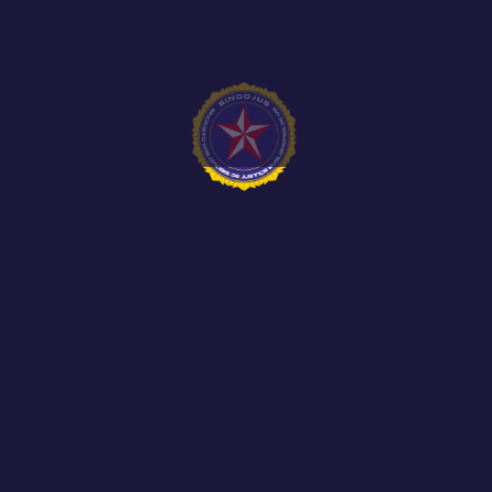
Representantes do SINDOJUS MG, do SINJUS-
MG e do SERJUSMIG participaram, nesta terça-
feira, 2 de...