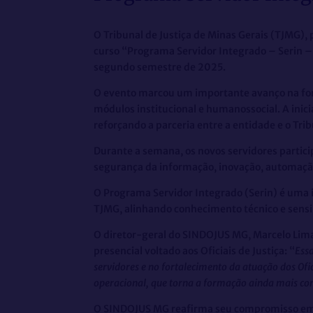
O Tribunal de Justiça de Minas Gerais (TJMG), 
curso “Programa Servidor Integrado – Serin – 
segundo semestre de 2025.
O evento marcou um importante avanço na form
módulos institucional e humanossocial. A inici
reforçando a parceria entre a entidade e o Trib
Durante a semana, os novos servidores particip
segurança da informação, inovação, automação 
O Programa Servidor Integrado (Serin) é uma i
TJMG, alinhando conhecimento técnico e sensi
O diretor-geral do SINDOJUS MG, Marcelo Lima G
presencial voltado aos Oficiais de Justiça: “
Ess
servidores e no fortalecimento da atuação dos Ofi
operacional, que torna a formação ainda mais c
O SINDOJUS MG reafirma seu compromisso em val