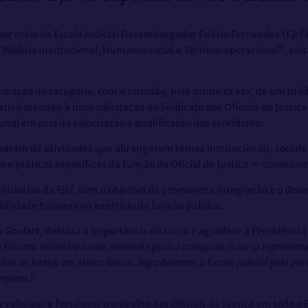
por meio da Escola Judicial Desembargador Edésio Fernandes (Ejef),
Módulo Institucional, Humanossocial e Técnico-operacional”, volt
ação da categoria, com a inclusão, pela primeira vez, de um módu
ativa atendeu a uma solicitação do Sindicato dos Oficiais de Justi
unal em prol da valorização e qualificação dos servidores.
aram de atividades que abrangeram temas institucionais, sociais e 
e práticas específicas da função do Oficial de Justiça — como cu
niciativa da Ejef, com o objetivo de promover a integração e o de
bilidade humana no exercício da função pública.
oulart, destaca a importância do curso e agradece à Presidência da
a foi uma iniciativa muito relevante para a categoria. O curso represe
ciais de Justiça em Minas Gerais. Agradecemos à Escola Judicial pela par
ompleta
.”
orizar e fortalecer o trabalho dos Oficiais de Justiça em todo o 