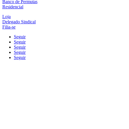
Banco de Permutas
Residencial
Loja
Delegado Sindical
Filia-se
Seguir
Seguir
Seguir
Seguir
Seguir