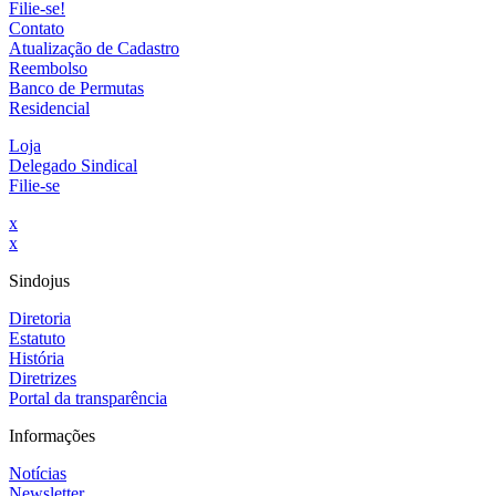
Filie-se!
Contato
Atualização de Cadastro
Reembolso
Banco de Permutas
Residencial
Loja
Delegado Sindical
Filie-se
x
x
Sindojus
Diretoria
Estatuto
História
Diretrizes
Portal da transparência
Informações
Notícias
Newsletter